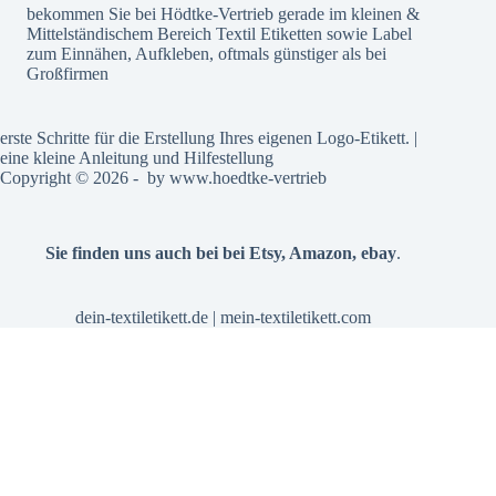
bekommen Sie bei Hödtke-Vertrieb gerade im kleinen &
Mittelständischem Bereich Textil Etiketten sowie Label
zum Einnähen, Aufkleben, oftmals günstiger als bei
Großfirmen
erste Schritte für die Erstellung Ihres eigenen Logo-Etikett. |
eine kleine Anleitung und Hilfestellung
Copyright © 2026 - by
www.hoedtke-vertrieb
Sie finden uns auch bei bei
Etsy
,
Amazon
,
ebay
.
dein-textiletikett.de
|
mein-textiletikett.com
Alle Preise inkl. der gesetzlichen MwSt.
Vertrag widerrufen