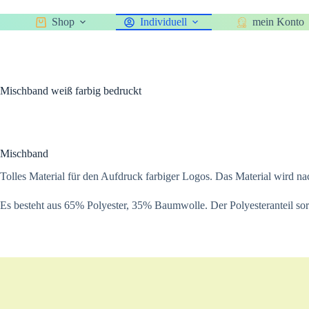
Zum
Inhalt
Shop
Individuell
mein Konto
springen
Mischband weiß farbig bedruckt
Mischband
Tolles Material für den Aufdruck farbiger Logos. Das Material wird n
Es besteht aus 65% Polyester, 35% Baumwolle. Der Polyesteranteil sorg