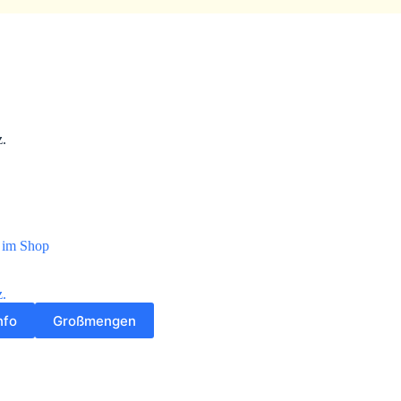
z.
t im Shop
z.
nfo
Großmengen