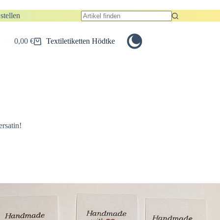
stellen
Keine
Ergebnisse
0,00
€
Textiletiketten Hödtke
Warenkorb
rsatin!