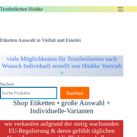
Zum
Inhalt
Textiletiketten Hödtke
springen
Etiketten Auswahl in Vielfalt statt Einerlei
viele Möglichkeiten für Textiletiketten nach
Wunsch Individuell erstellt von Hödtke Vertrieb
♥️
Suchen
Suchen
Shop Etiketten • große Auswahl +
Individuelle-Varianten
wir verkaufen aufgrund der stetig wachsenden
EU-Regulierung & deren gefühlt täglichen