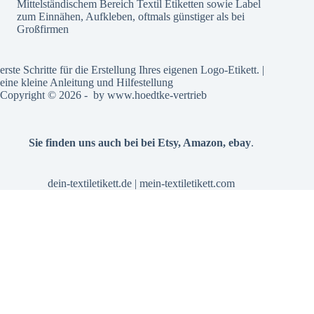
Mittelständischem Bereich Textil Etiketten sowie Label
zum Einnähen, Aufkleben, oftmals günstiger als bei
Großfirmen
erste Schritte für die Erstellung Ihres eigenen Logo-Etikett. |
eine kleine Anleitung und Hilfestellung
Copyright © 2026 - by
www.hoedtke-vertrieb
Sie finden uns auch bei bei
Etsy
,
Amazon
,
ebay
.
dein-textiletikett.de
|
mein-textiletikett.com
Alle Preise inkl. der gesetzlichen MwSt.
Vertrag widerrufen