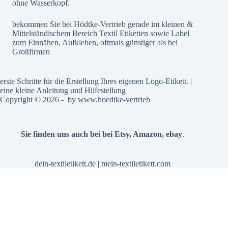
ohne Wasserkopf.
bekommen Sie bei Hödtke-Vertrieb gerade im kleinen &
Mittelständischem Bereich Textil Etiketten sowie Label
zum Einnähen, Aufkleben, oftmals günstiger als bei
Großfirmen
erste Schritte für die Erstellung Ihres eigenen Logo-Etikett. |
eine kleine Anleitung und Hilfestellung
Copyright © 2026 - by
www.hoedtke-vertrieb
Sie finden uns auch bei bei
Etsy
,
Amazon
,
ebay
.
dein-textiletikett.de
|
mein-textiletikett.com
Alle Preise inkl. der gesetzlichen MwSt.
Vertrag widerrufen