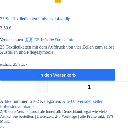
25 St. Textiletiketten Universal 4-zeilig
3,50
€
Versandkosten:
🇩🇪 DE Info | 🌐 Europa Info
25 Textiletiketten mit dem Aufdruck von vier Zeilen zum selbst
Ausfüllen und Pflegesymbole
enthält: 25
Stück
In den Warenkorb
-
+
25 St. Textiletiketten Universal 4-zeili
Artikelnummer:
o102
Kategorien:
Alle Universaletiketten
,
Polyestersatinband
2,70 €uro Versandpauschale innerhalb Deutschland, egal wie viele
Artikel Sie bestellen. | Lieferzeit:
2-5
Werktage | alle Preise inkl. 19%
Mwst.