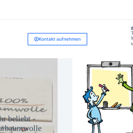
T
M
Kontakt aufnehmen
t
hr beliebt -
urbaumwolle