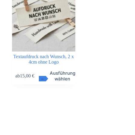
Textaufdruck nach Wunsch, 2 x
4cm ohne Logo
Dieses
Ausführung
ab
15,00
€
Produkt
wählen
--
weist
mehrere
Varianten
auf.
Die
Optionen
können
auf
der
Produktseite