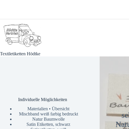
gewählt
werden
Textiletiketten Hödtke
Individuelle Möglichkeiten
Materialien • Übersicht
se
Mischband weiß farbig bedruckt
Natur Baumwolle
Nat
Satin Etiketten, schwarz