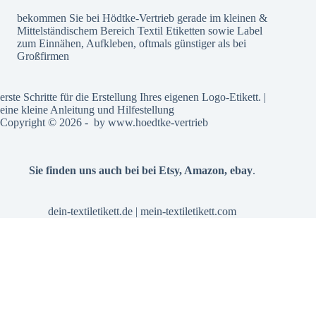
bekommen Sie bei Hödtke-Vertrieb gerade im kleinen &
Mittelständischem Bereich Textil Etiketten sowie Label
zum Einnähen, Aufkleben, oftmals günstiger als bei
Großfirmen
erste Schritte für die Erstellung Ihres eigenen Logo-Etikett. |
eine kleine Anleitung und Hilfestellung
Copyright © 2026 - by
www.hoedtke-vertrieb
Sie finden uns auch bei bei
Etsy
,
Amazon
,
ebay
.
dein-textiletikett.de
|
mein-textiletikett.com
Alle Preise inkl. der gesetzlichen MwSt.
Vertrag widerrufen