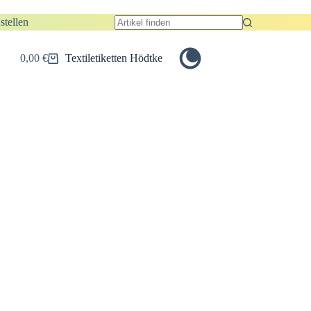
stellen
Keine
Ergebnisse
0,00
€
Textiletiketten Hödtke
Warenkorb