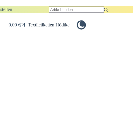
stellen
Keine
Ergebnisse
0,00
€
Textiletiketten Hödtke
Warenkorb