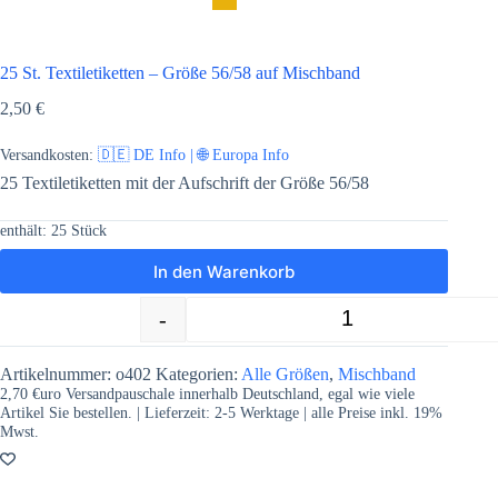
25 St. Textiletiketten – Größe 56/58 auf Mischband
2,50
€
Versandkosten:
🇩🇪 DE Info | 🌐 Europa Info
25 Textiletiketten mit der Aufschrift der Größe 56/58
enthält: 25
Stück
In den Warenkorb
-
+
25 St. Textiletiketten - Größe 56/58 a
Artikelnummer:
o402
Kategorien:
Alle Größen
,
Mischband
2,70 €uro Versandpauschale innerhalb Deutschland, egal wie viele
Artikel Sie bestellen. | Lieferzeit:
2-5
Werktage | alle Preise inkl. 19%
Mwst.