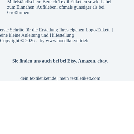
Mittelständischem Bereich Textil Etiketten sowie Label
zum Einnähen, Aufkleben, oftmals günstiger als bei
Großfirmen
erste Schritte für die Erstellung Ihres eigenen Logo-Etikett. |
eine kleine Anleitung und Hilfestellung
Copyright © 2026 - by
www.hoedtke-vertrieb
Sie finden uns auch bei bei
Etsy
,
Amazon
,
ebay
.
dein-textiletikett.de
|
mein-textiletikett.com
Alle Preise inkl. der gesetzlichen MwSt.
Vertrag widerrufen