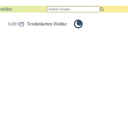
stellen
Keine
Ergebnisse
0,00
€
Textiletiketten Hödtke
Warenkorb