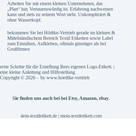
Arbeiten Sie mit einem kleinen Unternehmen, das
„Plan“ hat; Vertauenswürdig ist. Erfahrung nachweisen
kann und stets zu seinem Wort steht. Unkompliziert &
ohne Wasserkopf.
bekommen Sie bei Hödtke-Vertrieb gerade im kleinen &
Mittelständischem Bereich Textil Etiketten sowie Label
zum Einnähen, Aufkleben, oftmals günstiger als bei
Großfirmen
erste Schritte für die Erstellung Ihres eigenen Logo-Etikett. |
eine kleine Anleitung und Hilfestellung
Copyright © 2026 - by
www.hoedtke-vertrieb
Sie finden uns auch bei bei
Etsy
,
Amazon
,
ebay
.
dein-textiletikett.de
|
mein-textiletikett.com
Alle Preise inkl. der gesetzlichen MwSt.