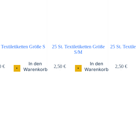
 Textiletiketten Größe S
25 St. Textiletiketten Größe
25 St. Textil
S/M
In den
In den
0
€
2,50
€
2,50
€
•
•
Warenkorb
Warenkorb