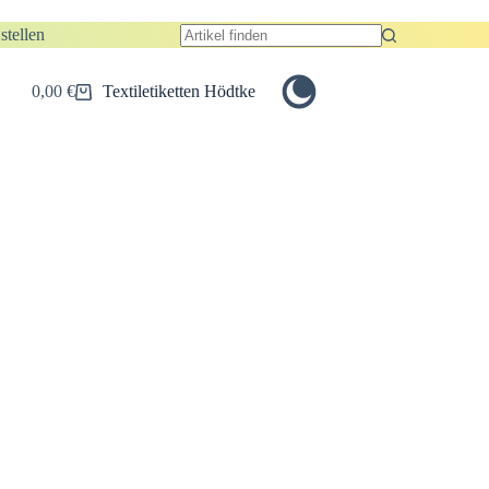
stellen
Keine
Ergebnisse
0,00
€
Textiletiketten Hödtke
Warenkorb