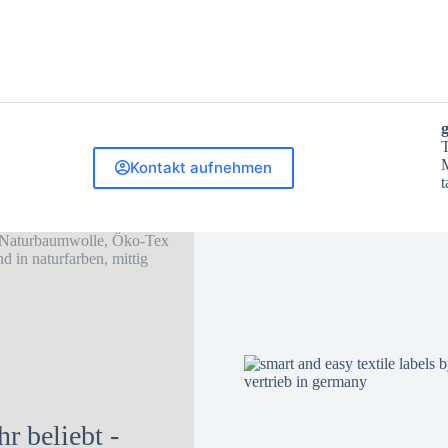
T
M
Kontakt aufnehmen
t
hr beliebt -