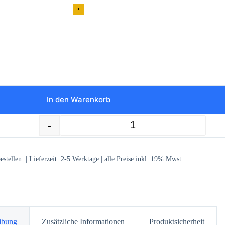
•
In den Warenkorb
-
+
25 St. Textiletiketten Schuhgröße 16/17 Menge
stellen. | Lieferzeit:
2-5
Werktage | alle Preise inkl. 19% Mwst.
ibung
Zusätzliche Informationen
Produktsicherheit