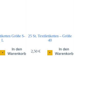
etiketten Größe S-
25 St. Textiletiketten – Größe
25 St. Textiletikett
L
40
36
In den
In den
2,50
€
2,50
€
•
•
•
Warenkorb
Warenkorb
W