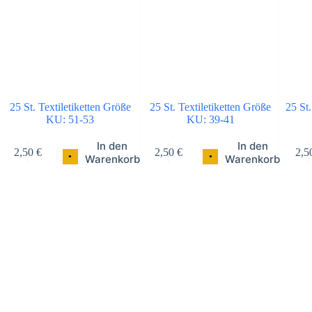
25 St. Textiletiketten Größe
25 St. Textiletiketten Größe
25 St.
KU: 51-53
KU: 39-41
In den
In den
2,50
€
2,50
€
2,5
•
•
Warenkorb
Warenkorb