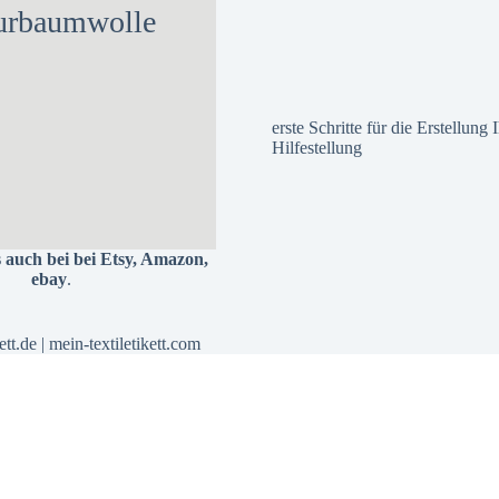
urbaumwolle
erste Schritte für die Erstellung
Hilfestellung
s auch bei bei
Etsy
,
Amazon
,
ebay
.
ett.de
|
mein-textiletikett.com
Alle Preise inkl. der gesetzlichen MwSt.
Vertrag widerrufen