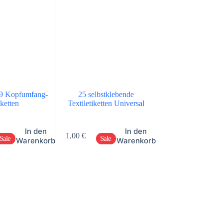
49 Kopfumfang-
25 selbstklebende
25 selbstkleb
iketten
Textiletiketten Universal
Textiletiketten 100%
In den
In den
1,00
€
1,00
€
Sale
Sale
Sale
Warenkorb
Warenkorb
W