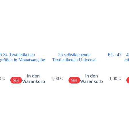
5 St. Textiletiketten
25 selbstklebende
KU: 47 – 
größen in Monatsangabe
Textiletiketten Universal
et
In den
In den
0
€
1,00
€
1,00
€
Sale
Sale
Warenkorb
Warenkorb