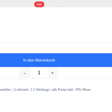
Sale
In den Warenkorb
-
+
50 St. schwarze Textiletiketten 100% Polyeste
stellen. | Lieferzeit:
2-5
Werktage | alle Preise inkl. 19% Mwst.