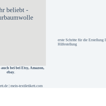
hr beliebt -
urbaumwolle
erste Schritte für die Erstellung
Hilfestellung
s auch bei bei
Etsy
,
Amazon
,
ebay
.
ett.de
|
mein-textiletikett.com
Alle Preise inkl. der gesetzlichen MwSt.
Vertrag widerrufen