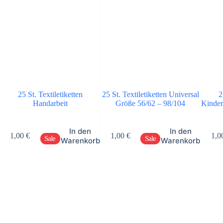
25 St. Textiletiketten
25 St. Textiletiketten Universal
2
Handarbeit
Größe 56/62 – 98/104
Kinder
In den
In den
1,00
€
1,00
€
1,0
Sale
Sale
Warenkorb
Warenkorb