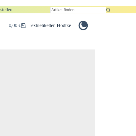
stellen
Keine
Ergebnisse
0,00
€
Textiletiketten Hödtke
Warenkorb