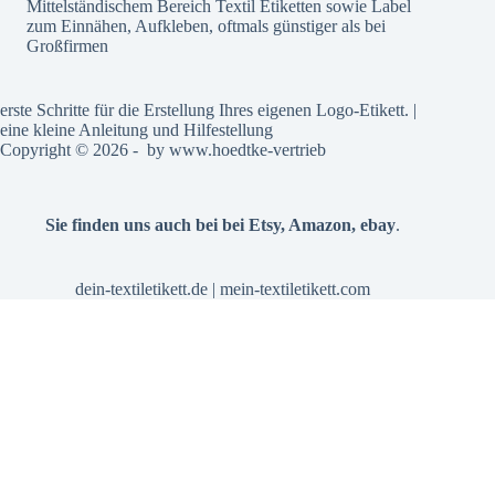
Mittelständischem Bereich Textil Etiketten sowie Label
zum Einnähen, Aufkleben, oftmals günstiger als bei
Großfirmen
erste Schritte für die Erstellung Ihres eigenen Logo-Etikett. |
eine kleine Anleitung und Hilfestellung
Copyright © 2026 - by
www.hoedtke-vertrieb
Sie finden uns auch bei bei
Etsy
,
Amazon
,
ebay
.
dein-textiletikett.de
|
mein-textiletikett.com
Alle Preise inkl. der gesetzlichen MwSt.
Vertrag widerrufen