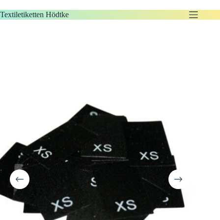
Zum
Inhalt
Textiletiketten Hödtke
springen