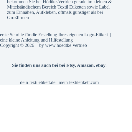
bekommen Sie bei Hödtke-Vertrieb gerade im kleinen &
Mittelständischem Bereich Textil Etiketten sowie Label
zum Einnähen, Aufkleben, oftmals günstiger als bei
Großfirmen
erste Schritte für die Erstellung Ihres eigenen Logo-Etikett. |
eine kleine Anleitung und Hilfestellung
Copyright © 2026 - by
www.hoedtke-vertrieb
Sie finden uns auch bei bei
Etsy
,
Amazon
,
ebay
.
dein-textiletikett.de
|
mein-textiletikett.com
Alle Preise inkl. der gesetzlichen MwSt.
Vertrag widerrufen