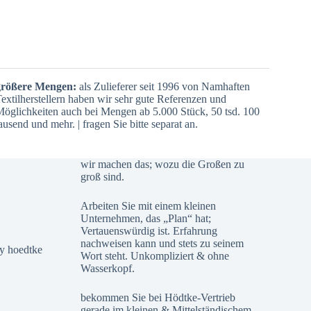
größere Mengen:
als Zulieferer seit 1996 von Namhaften
extilherstellern haben wir sehr gute Referenzen und
öglichkeiten auch bei Mengen ab 5.000 Stück, 50 tsd. 100
ausend und mehr. | fragen Sie bitte separat an.
wir machen das; wozu die Großen zu
groß sind.
Arbeiten Sie mit einem kleinen
Unternehmen, das „Plan“ hat;
Vertauenswürdig ist. Erfahrung
nachweisen kann und stets zu seinem
Wort steht. Unkompliziert & ohne
Wasserkopf.
bekommen Sie bei Hödtke-Vertrieb
gerade im kleinen & Mittelständischem