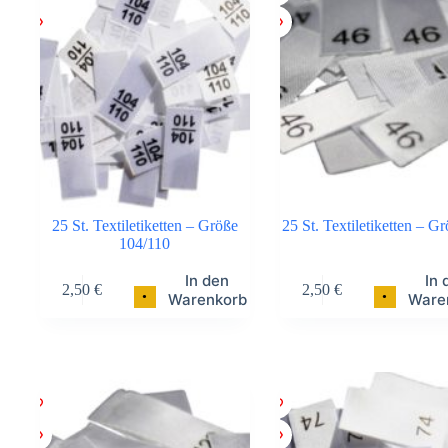
25 St. Textiletiketten – Größe
25 St. Textiletiketten – G
104/110
In den
In 
2,50
€
2,50
€
•
•
Warenkorb
Ware