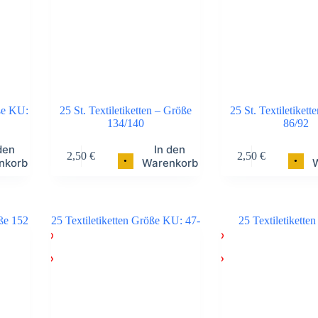
öße KU:
25 St. Textiletiketten – Größe
25 St. Textiletikett
134/140
86/92
den
In den
2,50
€
2,50
€
•
•
nkorb
Warenkorb