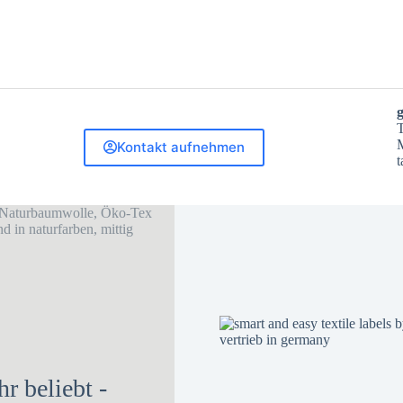
T
M
Kontakt aufnehmen
t
hr beliebt -