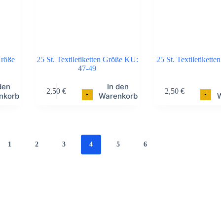
Größe
25 St. Textiletiketten Größe KU:
25 St. Textiletikett
47-49
den
In den
2,50
€
2,50
€
•
•
nkorb
Warenkorb
1
2
3
4
5
6