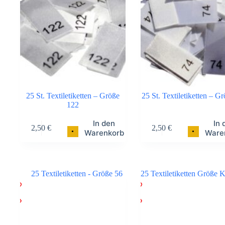
25 St. Textiletiketten – Größe
25 St. Textiletiketten – G
122
In den
In 
2,50
€
2,50
€
•
•
Warenkorb
Ware