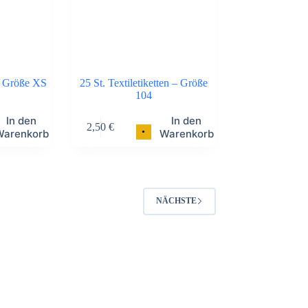
en Größe XS
25 St. Textiletiketten – Größe
104
In den
In den
2,50
€
•
Warenkorb
Warenkorb
NÄCHSTE