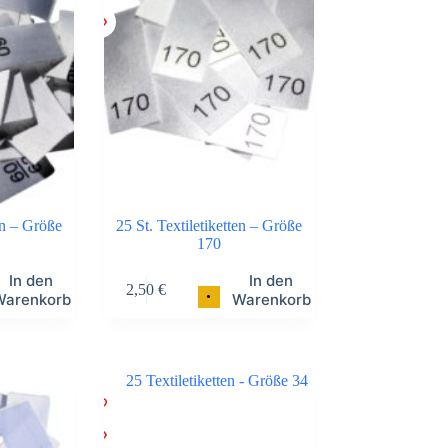
en – Größe
25 St. Textiletiketten – Größe
170
In den
In den
2,50
€
•
Warenkorb
Warenkorb