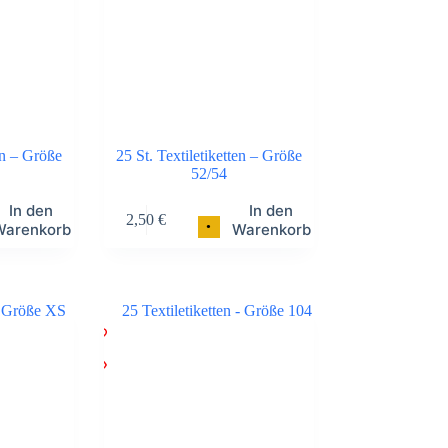
en – Größe
25 St. Textiletiketten – Größe
52/54
In den
In den
2,50
€
•
Warenkorb
Warenkorb