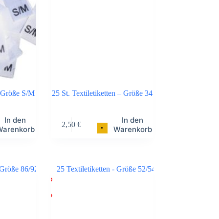
en Größe S/M
25 St. Textiletiketten – Größe 34
In den
In den
2,50
€
•
Warenkorb
Warenkorb