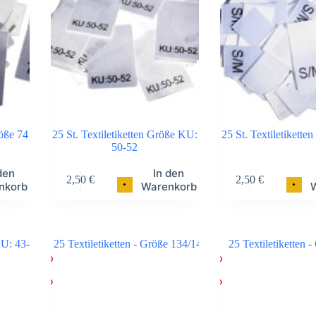
röße 74
25 St. Textiletiketten Größe KU:
25 St. Textiletikett
50-52
den
In den
2,50
€
2,50
€
•
•
nkorb
Warenkorb