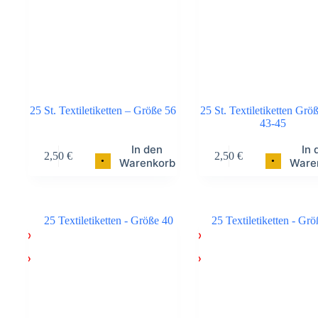
25 St. Textiletiketten – Größe 56
25 St. Textiletiketten Gr
43-45
In den
In 
2,50
€
2,50
€
•
•
Warenkorb
Ware