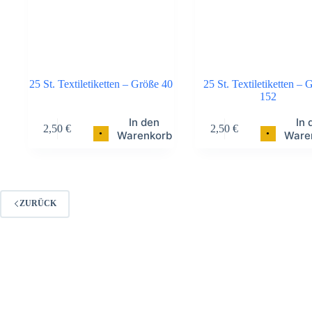
25 St. Textiletiketten – Größe 40
25 St. Textiletiketten – 
152
In den
In 
2,50
€
2,50
€
•
•
Warenkorb
Ware
ZURÜCK