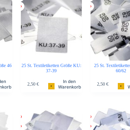
röße 46
25 St. Textiletiketten Größe KU:
25 St. Textiletikett
37-39
60/62
den
In den
2,50
€
2,50
€
•
•
nkorb
Warenkorb