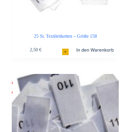
25 St. Textiletiketten – Größe 158
In den Warenkorb
2,50
€
•