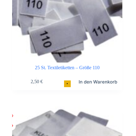
25 St. Textiletiketten – Größe 110
In den Warenkorb
2,50
€
•