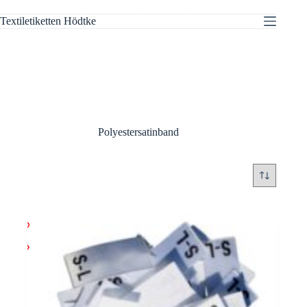
Zum
Inhalt
Textiletiketten Hödtke
springen
Polyestersatinband